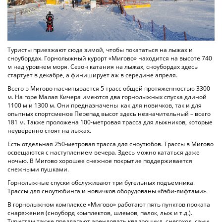
Туристы приезжают сюда зимой, чтобы покататься на лыжах и
сноубордах. Горнолыжный курорт «Мигово» находится на высоте 740
м над уровнем моря. Сезон катания на лыжах, сноубордах здесь
стартует в декабре, а финиширует аж в середине апреля.
Всего в Мигово насчитывается 5 трасс общей протяженностью 3300
м. На горе Малая Кичера имеются два горнолыжных спуска длиной
1100 м и 1300 м. Они предназначены как для новичков, так и для
опытных спортсменов Перепад высот здесь незначительный – всего
181 м. Также проложена 100-метровая трасса для лыжников, которые
неуверенно стоят на лыжах.
Есть отдельная 250-метровая трасса для сноутюбов. Трассы в Мигово
освещаются с наступлением вечера. Здесь можно кататься даже
ночью. В Мигово хорошее снежное покрытие поддерживается
снежными пушками.
Горнолыжные спуски обслуживают три бугельных подъемника.
Трассы для сноутюбинга и новичков оборудованы «бэби-лифтами».
В горнолыжном комплексе «Мигово» работают пять пунктов проката
снаряжения (сноуборд комплектов, шлемов, палок, лыж и т.д.).
Туристам также предлагают арендовать квадроцикл, снегоход, сани,