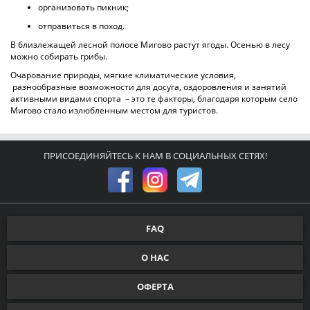
организовать пикник;
отправиться в поход.
В близлежащей лесной полосе Мигово растут ягоды. Осенью в лесу
можно собирать грибы.
Очарование природы, мягкие климатические условия,
разнообразные возможности для досуга, оздоровления и занятий
активными видами спорта – это те факторы, благодаря которым село
Мигово стало излюбленным местом для туристов.
ПРИСОЕДИНЯЙТЕСЬ К НАМ В СОЦИАЛЬНЫХ СЕТЯХ!
FAQ
О НАС
ОФЕРТА