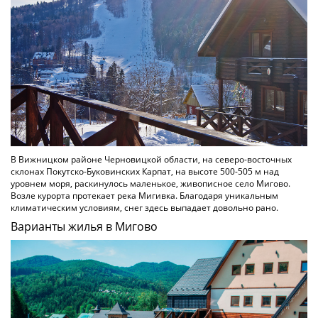
В Вижницком районе Черновицкой области, на северо-восточных
склонах Покутско-Буковинских Карпат, на высоте 500-505 м над
уровнем моря, раскинулось маленькое, живописное село Мигово.
Возле курорта протекает река Мигивка. Благодаря уникальным
климатическим условиям, снег здесь выпадает довольно рано.
Варианты жилья в Мигово