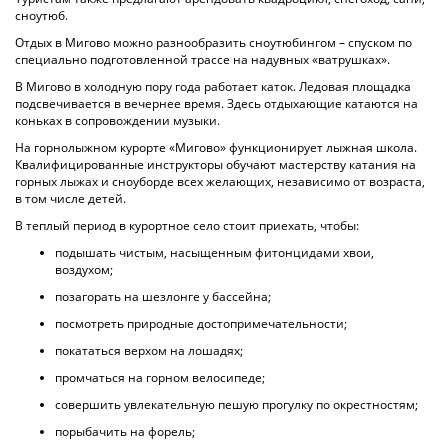
сноутюб.
Отдых в Мигово можно разнообразить сноутюбингом – спуском по
специально подготовленной трассе на надувных «ватрушках».
В Мигово в холодную пору года работает каток. Ледовая площадка
подсвечивается в вечернее время. Здесь отдыхающие катаются на
коньках в сопровождении музыки.
На горнолыжном курорте «Мигово» функционирует лыжная школа.
Квалифицированные инструкторы обучают мастерству катания на
горных лыжах и сноуборде всех желающих, независимо от возраста,
в том числе детей.
В теплый период в курортное село стоит приехать, чтобы:
подышать чистым, насыщенным фитонцидами хвои,
воздухом;
позагорать на шезлонге у бассейна;
посмотреть природные достопримечательности;
покататься верхом на лошадях;
промчаться на горном велосипеде;
совершить увлекательную пешую прогулку по окрестностям;
порыбачить на форель;