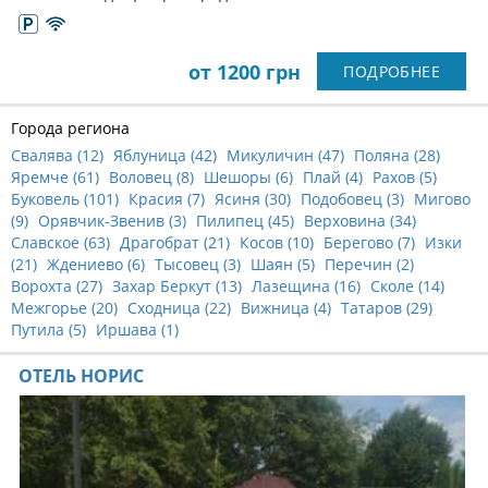
от 1200 грн
ПОДРОБНЕЕ
Города региона
Свалява (
12
)
Яблуница (
42
)
Микуличин (
47
)
Поляна (
28
)
Яремче (
61
)
Воловец (
8
)
Шешоры (
6
)
Плай (
4
)
Рахов (
5
)
Буковель (
101
)
Красия (
7
)
Ясиня (
30
)
Подобовец (
3
)
Мигово
(
9
)
Орявчик-Звенив (
3
)
Пилипец (
45
)
Верховина (
34
)
Славское (
63
)
Драгобрат (
21
)
Косов (
10
)
Берегово (
7
)
Изки
(
21
)
Ждениево (
6
)
Тысовец (
3
)
Шаян (
5
)
Перечин (
2
)
Ворохта (
27
)
Захар Беркут (
13
)
Лазещина (
16
)
Сколе (
14
)
Межгорье (
20
)
Сходница (
22
)
Вижница (
4
)
Татаров (
29
)
Путила (
5
)
Иршава (
1
)
ОТЕЛЬ НОРИС