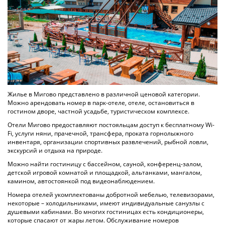
Жилье в Мигово представлено в различной ценовой категории.
Можно арендовать номер в парк-отеле, отеле, остановиться в
гостином дворе, частной усадьбе, туристическом комплексе.
Отели Мигово предоставляют постояльцам доступ к бесплатному Wi-
Fi, услуги няни, прачечной, трансфера, проката горнолыжного
инвентаря, организации спортивных развлечений, рыбной ловли,
экскурсий и отдыха на природе.
Можно найти гостиницу с бассейном, сауной, конференц-залом,
детской игровой комнатой и площадкой, альтанками, мангалом,
камином, автостоянкой под видеонаблюдением.
Номера отелей укомплектованы добротной мебелью, телевизорами,
некоторые – холодильниками, имеют индивидуальные санузлы с
душевыми кабинами. Во многих гостиницах есть кондиционеры,
которые спасают от жары летом. Обслуживание номеров