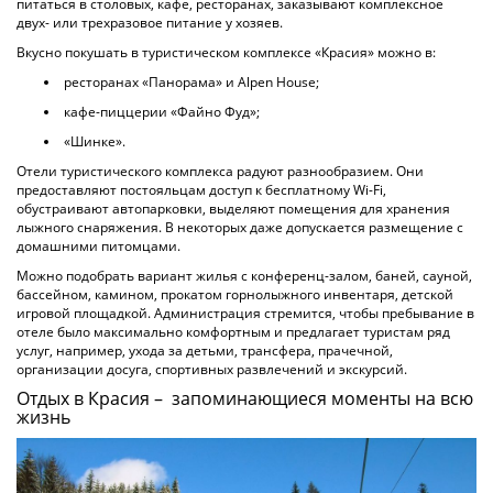
питаться в столовых, кафе, ресторанах, заказывают комплексное
двух- или трехразовое питание у хозяев.
Вкусно покушать в туристическом комплексе «Красия» можно в:
ресторанах «Панорама» и Alpen House;
кафе-пиццерии «Файно Фуд»;
«Шинке».
Отели туристического комплекса радуют разнообразием. Они
предоставляют постояльцам доступ к бесплатному Wi-Fi,
обустраивают автопарковки, выделяют помещения для хранения
лыжного снаряжения. В некоторых даже допускается размещение с
домашними питомцами.
Можно подобрать вариант жилья с конференц-залом, баней, сауной,
бассейном, камином, прокатом горнолыжного инвентаря, детской
игровой площадкой. Администрация стремится, чтобы пребывание в
отеле было максимально комфортным и предлагает туристам ряд
услуг, например, ухода за детьми, трансфера, прачечной,
организации досуга, спортивных развлечений и экскурсий.
Отдых в Красия – запоминающиеся моменты на всю
жизнь