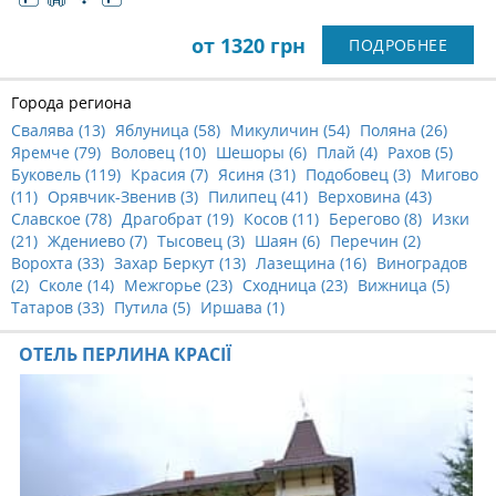
от 1320 грн
ПОДРОБНЕЕ
Города региона
Свалява (
13
)
Яблуница (
58
)
Микуличин (
54
)
Поляна (
26
)
Яремче (
79
)
Воловец (
10
)
Шешоры (
6
)
Плай (
4
)
Рахов (
5
)
Буковель (
119
)
Красия (
7
)
Ясиня (
31
)
Подобовец (
3
)
Мигово
(
11
)
Орявчик-Звенив (
3
)
Пилипец (
41
)
Верховина (
43
)
Славское (
78
)
Драгобрат (
19
)
Косов (
11
)
Берегово (
8
)
Изки
(
21
)
Ждениево (
7
)
Тысовец (
3
)
Шаян (
6
)
Перечин (
2
)
Ворохта (
33
)
Захар Беркут (
13
)
Лазещина (
16
)
Виноградов
(
2
)
Сколе (
14
)
Межгорье (
23
)
Сходница (
23
)
Вижница (
5
)
Татаров (
33
)
Путила (
5
)
Иршава (
1
)
ОТЕЛЬ ПЕРЛИНА КРАСІЇ