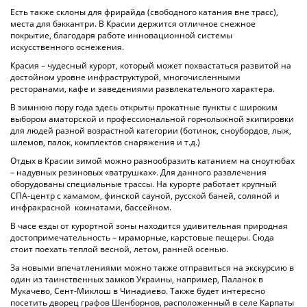
Есть также склоны для фрирайда (свободного катания вне трасс),
места для бэккантри. В Красии держится отличное снежное
покрытие, благодаря работе инновационной системы
искусственного оснежения.
Красия – чудесный курорт, который может похвастаться развитой на
достойном уровне инфраструктурой, многочисленными
ресторанами, кафе и заведениями развлекательного характера.
В зимнюю пору года здесь открыты прокатные пункты с широким
выбором аматорской и профессиональной горнолыжной экипировки
для людей разной возрастной категории (ботинок, сноубордов, лыж,
шлемов, палок, комплектов снаряжения и т.д.)
Отдых в Красии зимой можно разнообразить катанием на сноутюбах
– надувных резиновых «ватрушках». Для данного развлечения
оборудованы специальные трассы. На курорте работает крупный
СПА-центр с хамамом, финской сауной, русской баней, соляной и
инфракрасной комнатами, бассейном.
В часе езды от курортной зоны находится удивительная природная
достопримечательность – мраморные, карстовые пещеры. Сюда
стоит поехать теплой весной, летом, ранней осенью.
За новыми впечатлениями можно также отправиться на экскурсию в
один из таинственных замков Украины, например, Паланок в
Мукачево, Сент-Миклош в Чинадиево. Также будет интересно
посетить дворец графов Шенборнов, расположенный в селе Карпаты