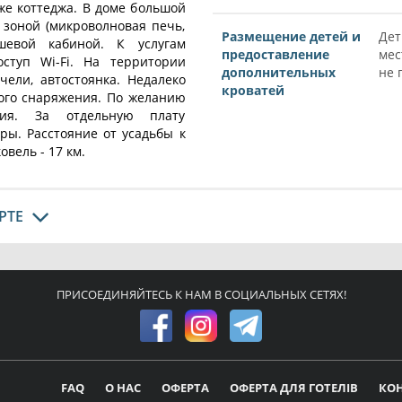
же коттеджа. В доме большой
 зоной (микроволновая печь,
Размещение детей и
Дет
ушевой кабиной. К услугам
предоставление
мес
ступ Wi-Fi. На территории
дополнительных
не 
чели, автостоянка. Недалеко
кроватей
ого снаряжения. По желанию
ния. За отдельную плату
ры. Расстояние от усадьбы к
вель - 17 км.
РТЕ
ПРИСОЕДИНЯЙТЕСЬ К НАМ В СОЦИАЛЬНЫХ СЕТЯХ!
FAQ
О НАС
ОФЕРТА
ОФЕРТА ДЛЯ ГОТЕЛІВ
КО